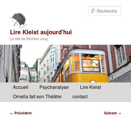
Aller
au
Rech
contenu
principal
Lire Kleist aujourd'hui
Le site de Michèle Jung
Menu
Accueil
Psychanalyse
Lire Kleist
principal
Ornella fait son Théâtre
contact
Navigation
←
Précédent
Suivant
→
des
articles