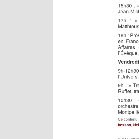
15h30 : «
Jean-Mich
17h : « 
Matthieus
19h : Pré
en Franc
Affaires
l’Évèque,
Vendred
9h-12h30 
l’Univers
9h : « Tr
Ruffet, t
10h30 : 
orchestre
Montpelli
Ce contenu 
besson
,
kle