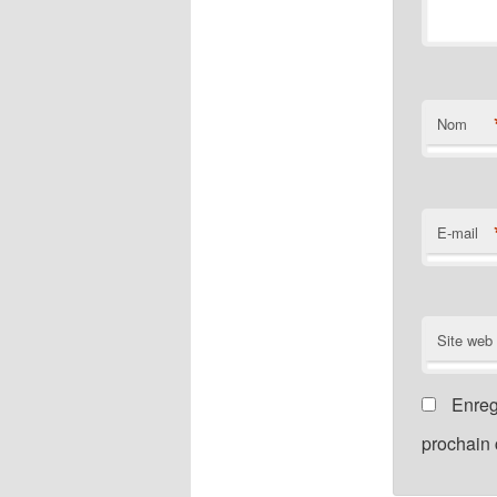
Nom
E-mail
Site web
Enreg
prochain