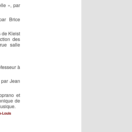
lle », par
par Brice
 de Kleist
ction des
rue salle
ofesseur à
, par Jean
oprano et
monique de
Musique.
n-Louis