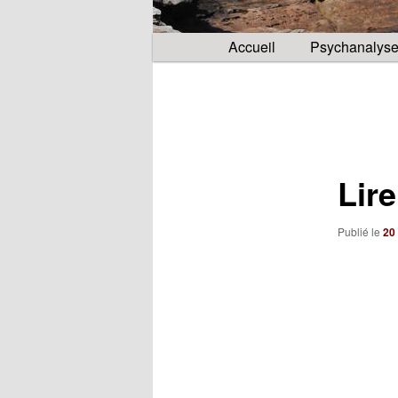
Menu
Accueil
Psychanalys
principal
Navigation
des
articles
Lire
Publié le
20