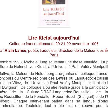
Lire Kleist aujourd’hui
Colloque franco-allemand, 20-21-22 novembre 1996
par
Alain Lance
, poète, traducteur, directeur de la Maison des É
Paris
embre 1996, Michèle Jung soutenait une thèse intitulée : La 
iture de Heinrich von Kleist, à l’Université Paul Valéry-Montpellie
tiative, la Maison de Heidelberg a organisé un colloque franc
oncours du Centre régional des Lettres du Languedoc-Roussil
toine Vitez, de l’Université Paul Valéry-Montpellier III et de
 (Avignon). Ce colloque a pu être réalisé grâce à la participatio
stère de la Culture-DRAC-Languedoc-Roussillon, de l
-Roussillon, de la Fondation Robert Bosch (Stuttgart) et de l’
lberg. Chaque intervenant parlait dans sa langue d’orig
on simultanée. Toutefois, tout a été mis en œuvre pour fac