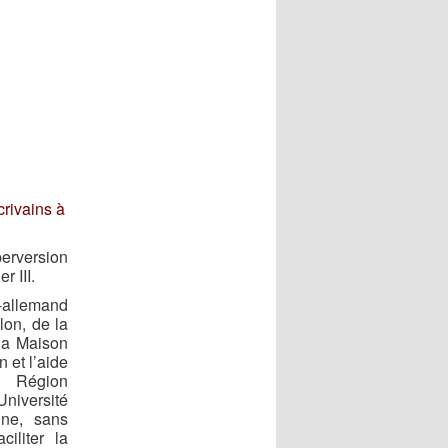
crivains à
perversion
r III.
o-allemand
lon, de la
 la Maison
n et l’aide
a Région
Université
ine, sans
iliter la