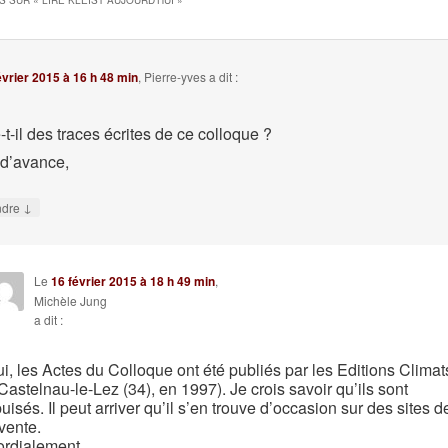
S SUR «
LIRE KLEIST AUJOURD’HUI
»
évrier 2015 à 16 h 48 min
,
Pierre-yves
a dit :
-t-il des traces écrites de ce colloque ?
 d’avance,
↓
ndre
Le
16 février 2015 à 18 h 49 min
,
Michèle Jung
a dit :
i, les Actes du Colloque ont été publiés par les Editions Climat
Castelnau-le-Lez (34), en 1997). Je crois savoir qu’ils sont
uisés. Il peut arriver qu’il s’en trouve d’occasion sur des sites d
vente.
rdialement,