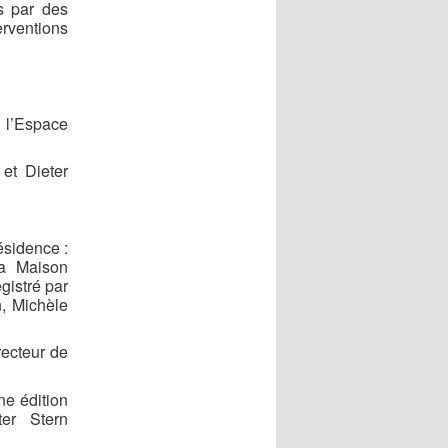
s par des
erventions
 l’Espace
et Dieter
ésidence :
la Maison
gistré par
, Michèle
recteur de
ne édition
ter Stern