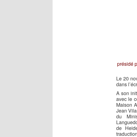
présidé 
Le 20 nov
dans l’écr
A son ini
avec le c
Maison An
Jean Vilar
du Mini
Languedoc
de Heide
traducti