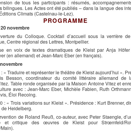
nsion de tous les participants : résumés, accompagnement
 bilingues. Les Actes ont été publiés – dans la langue des int
 Éditions Climats (Castelnau-le-Lez).
PROGRAMME
 20 novembre
verture du Colloque. Cocktail d’accueil sous la verrière de
e, Centre régional des Lettres, Montpellier.
se en voix de textes dramatiques de Kleist par Anja Höfer 
r (en allemand) et Jean-Marc Eber (en français).
1 novembre
: « Traduire et représenter le théâtre de Kleist aujourd’hui ». Pr
is Besson, coordinateur du comité littéraire allemand de 
itez. Table ronde organisée par la Maison Antoine Vitez et enre
ulture avec : Jean-Marc Eber, Michèle Fabien, Ruth Orthmann
is, Éloi Recoing.
 : « Trois variations sur Kleist ». Présidence : Kurt Brenner, di
 de Heidelberg.
ervention de Roland Reuß, co-auteur, avec Peter Staengle, d’u
ue et critique des œuvres de Kleist pour Strœmfeld/Ro
/Main).