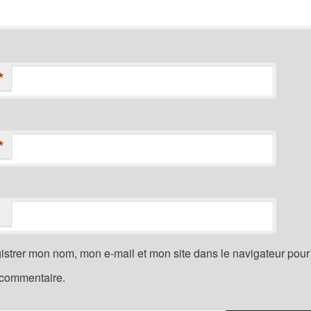
*
*
istrer mon nom, mon e-mail et mon site dans le navigateur pou
 commentaire.