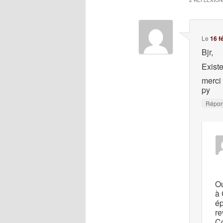
2 RÉFLEXION
Le
16 f
Bjr,
Existe
merci
py
Répo
Ou
à 
ép
re
Co