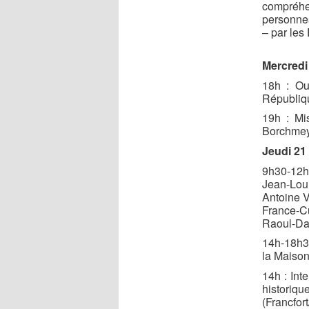
compréhe
personnes
– par les
Mercredi
18h : Ou
Républiqu
19h : Mi
Borchmeye
Jeudi 2
9h30-12h 
Jean-Lou
Antoine V
France-C
Raoul-Dav
14h-18h30
la Maison
14h : Int
historiq
(Francfort