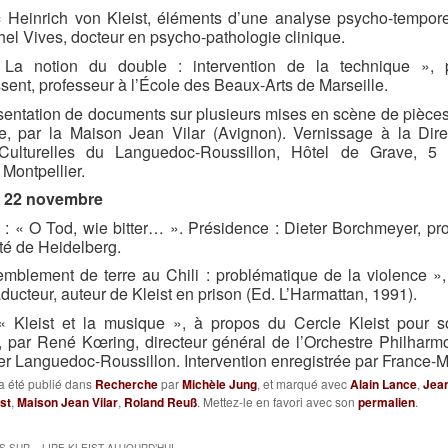
 Heinrich von Kleist, éléments d’une analyse psycho-tempore
el Vives, docteur en psycho-pathologie clinique.
La notion du double : intervention de la technique », 
sent, professeur à l’École des Beaux-Arts de Marseille.
sentation de documents sur plusieurs mises en scène de pièces
e, par la Maison Jean Vilar (Avignon). Vernissage à la Dire
 Culturelles du Languedoc-Roussillon, Hôtel de Grave, 5 
 Montpellier.
i 22 novembre
: « O Tod, wie bitter… ». Présidence : Dieter Borchmeyer, pr
ité de Heidelberg.
emblement de terre au Chili : problématique de la violence »
raducteur, auteur de Kleist en prison (Ed. L’Harmattan, 1991).
« Kleist et la musique », à propos du Cercle Kleist pour s
, par René Kœring, directeur général de l’Orchestre Philhar
er Languedoc-Roussillon. Intervention enregistrée par France-
a été publié dans
Recherche
par
Michèle Jung
, et marqué avec
Alain Lance
,
Jea
ist
,
Maison Jean Vilar
,
Roland Reuß
. Mettez-le en favori avec son
permalien
.