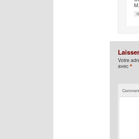
M
R
Laisse
Votre adr
*
avec
Comment