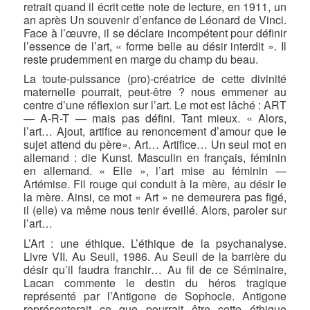
retrait quand il écrit cette note de lecture, en 1911, un
an après Un souvenir d’enfance de Léonard de Vinci.
Face à l’œuvre, il se déclare incompétent pour définir
l’essence de l’art, « forme belle au désir interdit ». Il
reste prudemment en marge du champ du beau.
La toute-puissance (pro)-créatrice de cette divinité
maternelle pourrait, peut-être ? nous emmener au
centre d’une réflexion sur l’art. Le mot est lâché : ART
— A-R-T — mais pas défini. Tant mieux. « Alors,
l’art… Ajout, artifice au renoncement d’amour que le
sujet attend du père». Art… Artifice… Un seul mot en
allemand : die Kunst. Masculin en français, féminin
en allemand. « Elle », l’art mise au féminin —
Artémise. Fil rouge qui conduit à la mère, au désir le
la mère. Ainsi, ce mot « Art » ne demeurera pas figé,
il (elle) va même nous tenir éveillé. Alors, paroler sur
l’art…
L’Art : une éthique. L’éthique de la psychanalyse.
Livre VII. Au Seuil, 1986. Au Seuil de la barrière du
désir qu’il faudra franchir… Au fil de ce Séminaire,
Lacan commente le destin du héros tragique
représenté par l’Antigone de Sophocle. Antigone
représenterait ce que pourrait être cette éthique