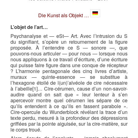
Die Kunst als Objekt …
L’objet de l’art…
Psychanalyse et — eSt— Art. Avec l’intrusion du S
du signifiant, s’opère un retournement de la figure
proposée. À l’entendre ce S — sonore —, que
pouvons-nous articuler — pour nous — lorsque nous
nous appliquons à ce travail d’écriture, d’une écriture
qui puisse faire figure dans une conque de récepteur
? L’harmonie pentagonale des cinq livres d’artiste,
muraux — quinte-essence — se substitue à
l’hexagone étoilé de l(un)’alvéole de cire nécessaire
à l’abeille[1]… Cire-cérumen, cause d’un non-savoir-
audire quand on sait que « leur lenteur à s’en
apercevoir montre quel cérumen les sépare de ce
qu’ils entendent à ce qu’ils en fassent parabole ».
Cire-opercule du Wunderblock révélant la trace d’un
texte perdu, mesuré à la profondeur des dépressions
griffées par la pointe aiguisée, sur la cire-matière, sur
le corps troué.