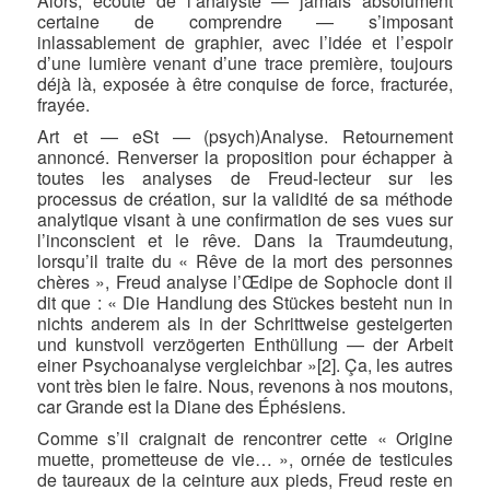
Alors, écoute de l’analyste — jamais absolument
certaine de comprendre — s’imposant
inlassablement de graphier, avec l’idée et l’espoir
d’une lumière venant d’une trace première, toujours
déjà là, exposée à être conquise de force, fracturée,
frayée.
Art et — eSt — (psych)Analyse. Retournement
annoncé. Renverser la proposition pour échapper à
toutes les analyses de Freud-lecteur sur les
processus de création, sur la validité de sa méthode
analytique visant à une confirmation de ses vues sur
l’inconscient et le rêve. Dans la Traumdeutung,
lorsqu’il traite du « Rêve de la mort des personnes
chères », Freud analyse l’Œdipe de Sophocle dont il
dit que : « Die Handlung des Stückes besteht nun in
nichts anderem als in der Schrittweise gesteigerten
und kunstvoll verzögerten Enthüllung — der Arbeit
einer Psychoanalyse vergleichbar »[2]. Ça, les autres
vont très bien le faire. Nous, revenons à nos moutons,
car Grande est la Diane des Éphésiens.
Comme s’il craignait de rencontrer cette « Origine
muette, prometteuse de vie… », ornée de testicules
de taureaux de la ceinture aux pieds, Freud reste en