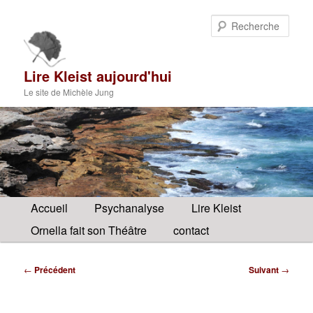
Aller
au
Rech
contenu
principal
Lire Kleist aujourd'hui
Le site de Michèle Jung
Menu
Accueil
Psychanalyse
Lire Kleist
principal
Ornella fait son Théâtre
contact
Navigation
←
Précédent
Suivant
→
des
articles