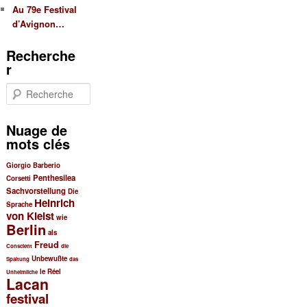
Au 79e Festival
d’Avignon…
Recherche
r
R
e
c
Nuage de
h
mots clés
e
r
Giorgio Barberio
c
Penthesilea
Corsetti
h
Sachvorstellung
Die
e
Heinrich
Sprache
von Kleist
wie
Berlin
als
Freud
Conscient
die
Unbewußte
Spaltung
das
le Réel
Unheimliche
Lacan
festival