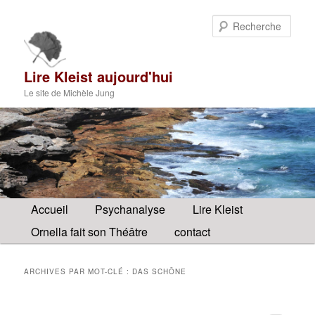
Aller
Aller
au
au
Rech
contenu
contenu
principal
secondaire
Lire Kleist aujourd'hui
Le site de Michèle Jung
Menu
Accueil
Psychanalyse
Lire Kleist
principal
Ornella fait son Théâtre
contact
ARCHIVES PAR MOT-CLÉ :
DAS SCHÖNE