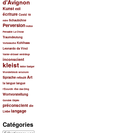
d'Avignon
Kunst
exil
écriture
Covid 19
Schaubühne
mère
Perversion
Indice
Pensable
La Chose
Traumdeutung
Kohlhaas
Vorbewußte
Leonardo da Vinci
Vanier-drüssel
verdrängt
inconscient
kleist
Isidor Sadger
Wunderblock
structure
Art
Sprache
refoulé
la langue
langue
l’Étourdit
rêve
das Ding
Wortvorstellung
Gondek
Objekt
préconscient
die
langage
Liebe
Catégories
Catégories