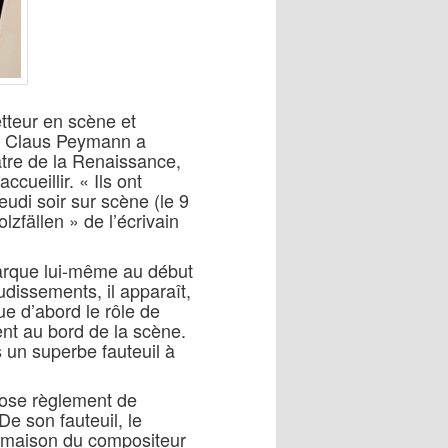
tteur en scène et
s, Claus Peymann a
éâtre de la Renaissance,
ccueillir. « Ils ont
eudi soir sur scène (le 9
lzfällen » de l’écrivain
marque lui-même au début
dissements, il apparaît,
ue d’abord le rôle de
t au bord de la scène.
s un superbe fauteuil à
iose règlement de
e son fauteuil, le
la maison du compositeur