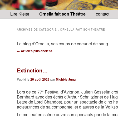
e
Lire Kleist
Ornella fait son Théâtre
contact
ARCHIVES DE CATÉGORIE :
ORNELLA FAIT SON THÉÂTRE
Le blog d’Ornella, ses coups de coeur et de sang …
Navigation
←
Articles plus anciens
des
articles
Extinction…
Publié le
20 août 2023
par
Michèle Jung
Lors de ce 77
Festival d’Avignon, Julien Gosselin cr
e
Bernhard avec des écrits d’Arthur Schnitzler et de Hu
Lettre de Lord Chandos), pour un spectacle de cinq he
acteur.trices de sa compagnie, et d’autres de la Volks
Le metteur en scène ouvre son spec
t
acl
e
par de la mus