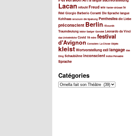
Art
Sachvorstellung
la langue
h
Lacan
Freud
e
refoulé
wie
le
Vanier-drüssel
Réel
Giorgio Barberio Corsetti
Die Sprache
langue
Penthesilea
Kohlhaas
die Liebe
structure
die Spaltung
Berlin
préconscient
l’Étourdit
Traumdeutung
Leonardo da Vinci
Isidor Sadger
Gondek
festival
Covid 19
das Unheimliche
mère
d'Avignon
Conscient
La Chose
Objekt
kleist
langage
Wortvorstellung
exil
das
inconscient
Schaubühne
Ding
Indice Pensable
Sprache
Catégories
Catégories