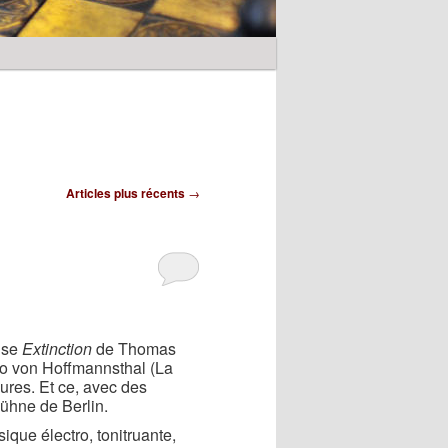
Articles plus récents
→
oise
Extinction
de Thomas
go von Hoffmannsthal (La
ures. Et ce, avec des
bühne de Berlin.
ique électro, tonitruante,