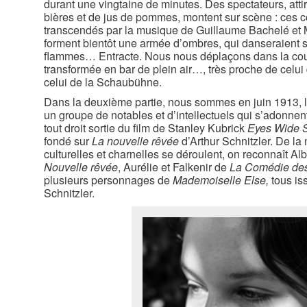
durant une vingtaine de minutes. Des spectateurs, attir
bières et de jus de pommes, montent sur scène : ces c
transcendés par la musique de Guillaume Bachelé et 
forment bientôt une armée d’ombres, qui danseraient 
flammes… Entracte. Nous nous déplaçons dans la cou
transformée en bar de plein air…, très proche de celui 
celui de la Schaubühne.
Dans la deuxième partie, nous sommes en juin 1913, 
un groupe de notables et d’intellectuels qui s’adonne
tout droit sortie du film de Stanley Kubrick
E
yes Wide 
fondé sur
La nouvelle rêvée
d’Arthur Schnitzler. De l
culturelles et charnelles se déroulent, on reconnaît Alb
Nouvelle rêvée
, Aurélie et Falkenir de
La Comédie des
plusieurs personnages de
Mademoiselle Else,
tous is
Schnitzler.