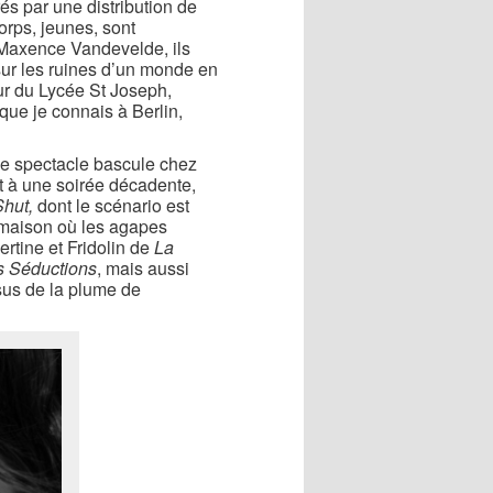
és par une distribution de
orps, jeunes, sont
Maxence Vandevelde, ils
sur les ruines d’un monde en
r du Lycée St Joseph,
que je connais à Berlin,
le spectacle bascule chez
nt à une soirée décadente,
Shut,
dont le
scénario est
a maison où les agapes
ertine et Fridolin de
La
 Séductions
, mais aussi
sus de la plume de