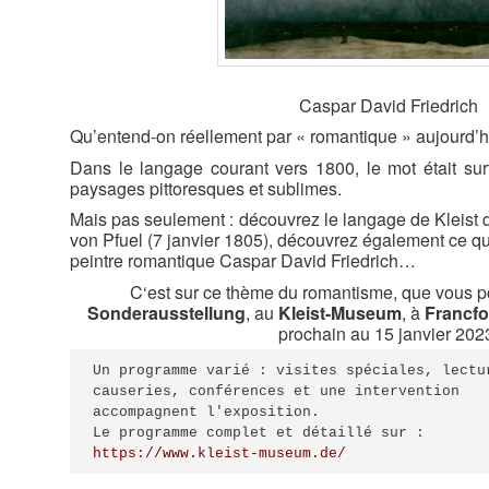
Caspar David Friedrich
Qu’entend-on réellement par « romantique » aujourd’h
Dans le langage courant vers 1800, le mot était surt
paysages pittoresques et sublimes.
Mais pas seulement : découvrez
le
langage
de Kleist
von
P
fuel
(7 janvier 1805), découvr
e
z é
galement ce que
peintre romantique Caspar David Friedrich…
C
‘est sur ce thème du romantisme,
que vous p
Sonderausstellung
,
au
Kleist-Museum
,
à
Francfor
prochain au 15 janvier 202
Un programme varié : visites spéciales, lectur
causeries, conférences et une intervention 

https://www.kleist-museum.de/