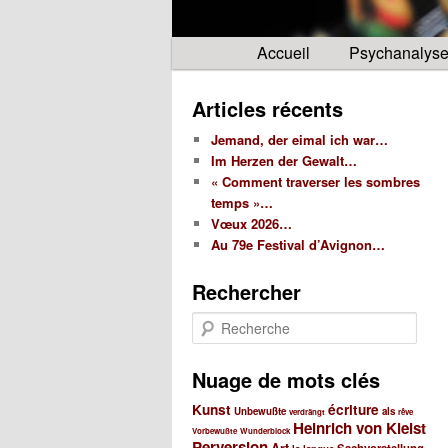
Menu
Accueil
Psychanalys
principal
Articles récents
Jemand, der eimal ich war…
Im Herzen der Gewalt…
« Comment traverser les sombres
temps »…
Vœux 2026…
Au 79e Festival d’Avignon…
Rechercher
R
e
c
Nuage de mots clés
h
e
Kunst
écriture
Unbewußte
als
verdrängt
rêve
r
Heinrich von Kleist
Vorbewußte
Wunderblock
c
Perversion