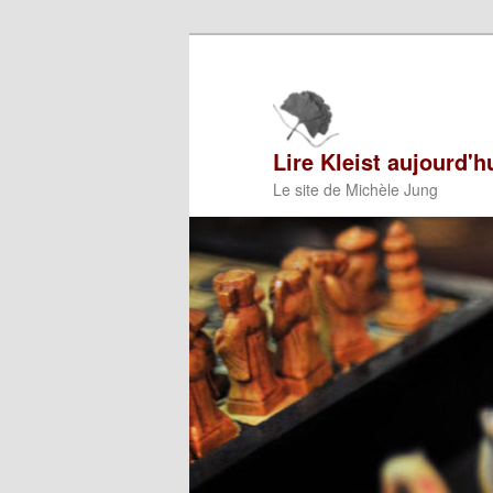
Aller
Aller
au
au
contenu
contenu
principal
secondaire
Lire Kleist aujourd'h
Le site de Michèle Jung