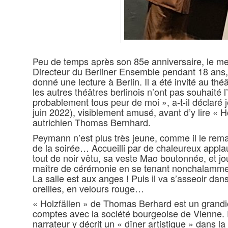
Peu de temps après son 85e anniversaire, le me
Directeur du Berliner Ensemble pendant 18 an
donné une lecture à Berlin. Il a été invité au th
les autres théâtres berlinois n’ont pas souhaité l’a
probablement tous peur de moi », a-t-il déclaré j
juin 2022), visiblement amusé, avant d’y lire « Ho
autrichien Thomas Bernhard.
Peymann n’est plus très jeune, comme il le re
de la soirée… Accueilli par de chaleureux applau
tout de noir vêtu, sa veste Mao boutonnée, et jo
maître de cérémonie en se tenant nonchalammen
La salle est aux anges ! Puis il va s’asseoir dan
oreilles, en velours rouge…
« Holzfällen » de Thomas Berhard est un grand
comptes avec la société bourgeoise de Vienne. D
narrateur y décrit un « dîner artistique » dans 