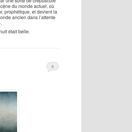
, par une sorte de crépuscule
 scène du monde actuel, où
r, prophétique, et devient la
monde ancien dans l’attente
».
uit était belle.
5