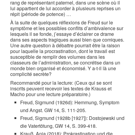
rang de représentant paternel, dans une scène où il
lui appartient de lui accorder à plusieurs reprises un
répit (période de potence) …
À la suite de quelques réflexions de Freud sur le
symptôme et les possibles conflits d’ambivalence sur
lesquels il se fonde, j’essaye d’éclairer ce drame
dans ses aspects tragiques aussi bien que comiques.
Une autre question à débattre pourrait être la raison
pour laquelle la procrastination, dont le travail est
susceptible de remplir des volumes dans les
classeurs de l’administration, se concrétise dans un
monde bien organisé et économisé. Y a-t-il là une
complicité secrète?
Recommandé pour la lecture: (Ceux qui se sont
inscrits peuvent recevoir les textes de Krauss et
Macho pour une lecture préparatoire.)
Freud, Sigmund (1926d): Hemmung, Symptom
und Angst. GW 14, S. 111-205.
Freud, Sigmund (1928b [1927]): Dostojewski und
die Vatertötung, GW 14, S. 399-418.
Krauß, Anja (2018): Prokrastination und die