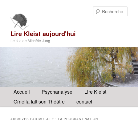
Aller
Aller
au
au
Rech
contenu
contenu
principal
secondaire
Lire Kleist aujourd'hui
Le site de Michèle Jung
Menu
Accueil
Psychanalyse
Lire Kleist
principal
Ornella fait son Théâtre
contact
ARCHIVES PAR MOT-CLÉ :
LA PROCRASTINATION