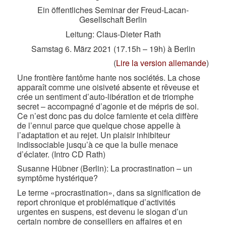
Ein öffentliches Seminar der Freud-Lacan-
Gesellschaft Berlin
Leitung: Claus-Dieter Rath
Samstag 6. März 2021 (17.15h – 19h) à Berlin
(
Lire la version allemande
)
Une frontière fantôme hante nos sociétés. La chose
apparaît comme une oisiveté absente et rêveuse et
crée un sentiment d’auto-libération et de triomphe
secret – accompagné d’agonie et de mépris de soi.
Ce n’est donc pas du dolce farniente et cela diffère
de l’ennui parce que quelque chose appelle à
l’adaptation et au rejet. Un plaisir inhibiteur
indissociable jusqu’à ce que la bulle menace
d’éclater. (Intro CD Rath)
Susanne Hübner (Berlin): La procrastination – un
symptôme hystérique?
Le terme «procrastination», dans sa signification de
report chronique et problématique d’activités
urgentes en suspens, est devenu le slogan d’un
certain nombre de conseillers en affaires et en