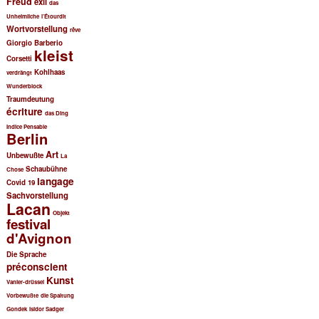
Freud
exil
das
Unheimliche
l’Étourdit
Wortvorstellung
rêve
Giorgio Barberio
kleist
Corsetti
Kohlhaas
verdrängt
Wunderblock
Traumdeutung
écriture
das Ding
Indice Pensable
Berlin
Art
Unbewußte
La
Schaubühne
Chose
langage
Covid 19
Sachvorstellung
Lacan
Objekt
festival
d'Avignon
Die Sprache
préconscient
Kunst
Vanier-drüssel
Vorbewußte
die Spaltung
Gondek
Isidor Sadger