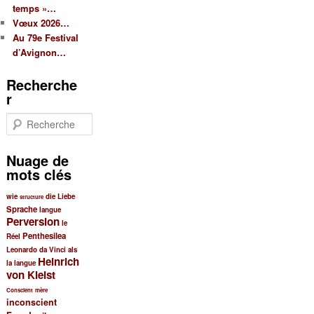
temps »…
Vœux 2026…
Au 79e Festival
d’Avignon…
Recherche
r
R
e
c
Nuage de
h
mots clés
e
r
wie
die Liebe
structure
c
Sprache
langue
h
Perversion
le
e
Penthesilea
Réel
Leonardo da Vinci
als
Heinrich
la langue
von Kleist
Conscient
mère
inconscient