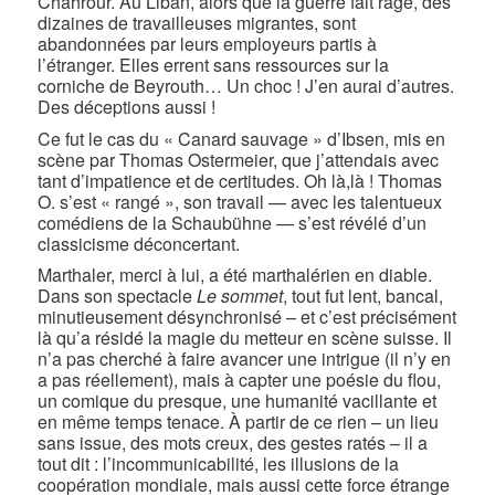
Chahrour. Au Liban, alors que la guerre fait rage, des
dizaines de travailleuses migrantes, sont
abandonnées par leurs employeurs partis à
l’étranger. Elles errent sans ressources sur la
corniche de Beyrouth… Un choc ! J’en aurai d’autres.
Des déceptions aussi !
Ce fut le cas du « Canard sauvage » d’Ibsen, mis en
scène par Thomas Ostermeier, que j’attendais avec
tant d’impatience et de certitudes. Oh là,là ! Thomas
O. s’est « rangé », son travail — avec les talentueux
comédiens de la Schaubühne — s’est révélé d’un
classicisme déconcertant.
Marthaler, merci à lui, a été marthalérien en diable.
Dans son spectacle
Le sommet
, tout fut lent, bancal,
minutieusement désynchronisé – et c’est précisément
là qu’a résidé la magie du metteur en scène suisse. Il
n’a pas cherché à faire avancer une intrigue (il n’y en
a pas réellement), mais à capter une poésie du flou,
un comique du presque, une humanité vacillante et
en même temps tenace. À partir de ce rien – un lieu
sans issue, des mots creux, des gestes ratés – il a
tout dit : l’incommunicabilité, les illusions de la
coopération mondiale, mais aussi cette force étrange