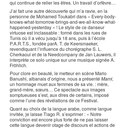
qui continue de relier les êtres. Un travail d’orfèvre…
J’ai fait une autre découverte qui m’a ravie, en la
personne de Mohamed Toukabri dans « Every-body-
knows-what-tomorrow-brings-and-we-all-know-what-
happened-yesterday » ! Le style de ce danseur
virtuose est inclassable : formé dans les rues de
Tunis où il a vécu jusqu’à 18 ans, puis à l’école
P.A.R.T.S., fondée parA. T. de Keersmaeker,
revendiquant l’influence du chorégraphe S. L.
Cherkaoui et de la Needcompany de Jan Lauwers, il
interprète ce solo unique sur une musique signée A.
Fröhlich.
Pour clore en beauté, le metteur en scène Mario
Banushi, albanais d’origine, nous a présenté
M
ami,
un hommage muet aux femmes de sa vie. : mère,
grand-mère, sœurs… Ce spectacle aux images
somptueuses s’est, aux dires de certains, imposé
comme l’une des révélations de ce Festival.
Quant au choix de la langue arabe, comme langue
invitée, je laisse Tiago R. s’exprimer : « Notre
conviction est encore plus forte de ne pas laisser
cette langue devenir otage de discours et actions de