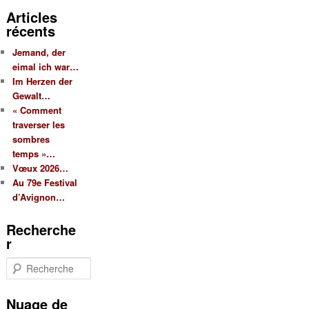
Articles
récents
Jemand, der
eimal ich war…
Im Herzen der
Gewalt…
« Comment
traverser les
sombres
temps »…
Vœux 2026…
Au 79e Festival
d’Avignon…
Recherche
r
R
e
c
Nuage de
h