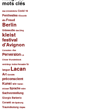
mots clés
e
r
Covid 19
das Unheimliche
c
Penthesilea
l’Étourdit
h
Freud
als
e
Berlin
Unbewußte
das Ding
kleist
festival
d'Avignon
Conscient
rêve
Perversion
La
Chose
Wunderblock
la
verdrängt
Indice Pensable
Lacan
langue
Art
Gondek
préconscient
Kunst
wie
Vanier-
Sprache
drüssel
mère
Sachvorstellung
Giorgio Barberio
Corsetti
die Spaltung
Traumdeutung
Objekt