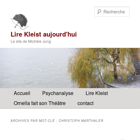
Aller
Aller
au
au
Rech
contenu
contenu
principal
secondaire
Lire Kleist aujourd'hui
Le site de Michèle Jung
Menu
Accueil
Psychanalyse
Lire Kleist
principal
Ornella fait son Théâtre
contact
ARCHIVES PAR MOT-CLÉ :
CHRISTOPH MARTHALER