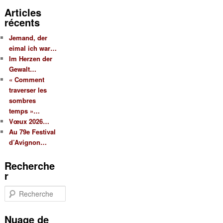
Articles
récents
Jemand, der
eimal ich war…
Im Herzen der
Gewalt…
« Comment
traverser les
sombres
temps »…
Vœux 2026…
Au 79e Festival
d’Avignon…
Recherche
r
R
e
c
Nuage de
h