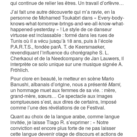
qui continue de relier les êtres. Un travail d’orfèvre…
J’ai fait une autre découverte qui m’a ravie, en la
personne de Mohamed Toukabri dans « Every-body-
knows-what-tomorrow-brings-and-we-all-know-what-
happened-yesterday » ! Le style de ce danseur
virtuose est inclassable : formé dans les rues de
Tunis où il a vécu jusqu’à 18 ans, puis à l’école
P.A.R.T.S., fondée parA. T. de Keersmaeker,
revendiquant l’influence du chorégraphe S. L.
Cherkaoui et de la Needcompany de Jan Lauwers, il
interprète ce solo unique sur une musique signée A.
Fröhlich.
Pour clore en beauté, le metteur en scène Mario
Banushi, albanais d’origine, nous a présenté
M
ami,
un hommage muet aux femmes de sa vie. : mère,
grand-mère, sœurs… Ce spectacle aux images
somptueuses s’est, aux dires de certains, imposé
comme l’une des révélations de ce Festival.
Quant au choix de la langue arabe, comme langue
invitée, je laisse Tiago R. s’exprimer : « Notre
conviction est encore plus forte de ne pas laisser
cette langue devenir otage de discours et actions de