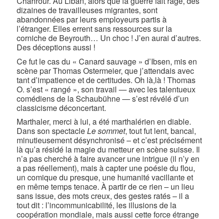
Chahrour. Au Liban, alors que la guerre fait rage, des
dizaines de travailleuses migrantes, sont
abandonnées par leurs employeurs partis à
l’étranger. Elles errent sans ressources sur la
corniche de Beyrouth… Un choc ! J’en aurai d’autres.
Des déceptions aussi !
Ce fut le cas du « Canard sauvage » d’Ibsen, mis en
scène par Thomas Ostermeier, que j’attendais avec
tant d’impatience et de certitudes. Oh là,là ! Thomas
O. s’est « rangé », son travail — avec les talentueux
comédiens de la Schaubühne — s’est révélé d’un
classicisme déconcertant.
Marthaler, merci à lui, a été marthalérien en diable.
Dans son spectacle
Le sommet
, tout fut lent, bancal,
minutieusement désynchronisé – et c’est précisément
là qu’a résidé la magie du metteur en scène suisse. Il
n’a pas cherché à faire avancer une intrigue (il n’y en
a pas réellement), mais à capter une poésie du flou,
un comique du presque, une humanité vacillante et
en même temps tenace. À partir de ce rien – un lieu
sans issue, des mots creux, des gestes ratés – il a
tout dit : l’incommunicabilité, les illusions de la
coopération mondiale, mais aussi cette force étrange