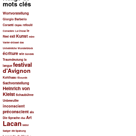
mots clés
e
r
Wortvorstellung
c
Giorgio Barberio
h
Corsetti
refoulé
Objekt
e
le
Conscient
La Chose
Kunst
exil
Réel
mère
Vanier-drüssel
das
Unheimliche
Wunderblock
écriture
wie
Gondek
Traumdeutung
la
festival
langue
d'Avignon
Kohlhaas
l’Étourdit
Sachvorstellung
Heinrich von
Kleist
Schaubühne
Unbewußte
inconscient
préconscient
als
Art
Die Sprache
rêve
Lacan
Isidor
Sadger
die Spaltung