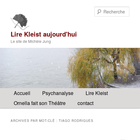
Aller
Aller
au
au
Rech
contenu
contenu
principal
secondaire
Lire Kleist aujourd'hui
Le site de Michèle Jung
Menu
Accueil
Psychanalyse
Lire Kleist
principal
Ornella fait son Théâtre
contact
ARCHIVES PAR MOT-CLÉ :
TIAGO RODRIGUES