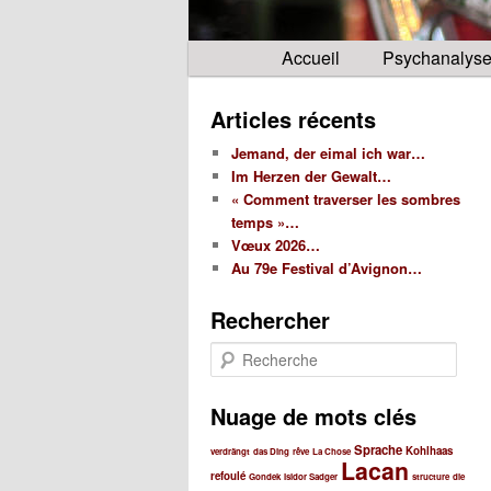
Menu
Accueil
Psychanalys
principal
Articles récents
Jemand, der eimal ich war…
Im Herzen der Gewalt…
« Comment traverser les sombres
temps »…
Vœux 2026…
Au 79e Festival d’Avignon…
Rechercher
R
e
c
Nuage de mots clés
h
e
Sprache
Kohlhaas
verdrängt
das Ding
rêve
La Chose
r
Lacan
c
refoulé
Gondek
Isidor Sadger
structure
die