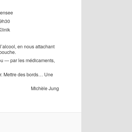
densee
19h30
linik
l’alcool, en nous attachant
 bouche.
trou — par les médicaments,
er. Mettre des bords… Une
Michèle Jung