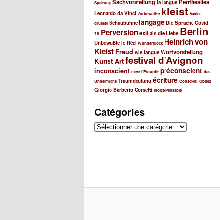
Sachvorstellung
Penthesilea
h
la langue
Spaltung
kleist
e
Leonardo da Vinci
Vorbewußte
Vanier-
langage
Schaubühne
Die Sprache
Covid
drüssel
Berlin
Perversion
exil
19
als
die Liebe
Heinrich von
Unbewußte
le Réel
Wunderblock
Kleist
Freud
Wortvorstellung
wie
langue
festival d'Avignon
Kunst
Art
préconscient
inconscient
mère
l’Étourdit
das
écriture
Traumdeutung
Unheimliche
Conscient
Objekt
Giorgio Barberio Corsetti
Indice Pensable
Catégories
Catégories