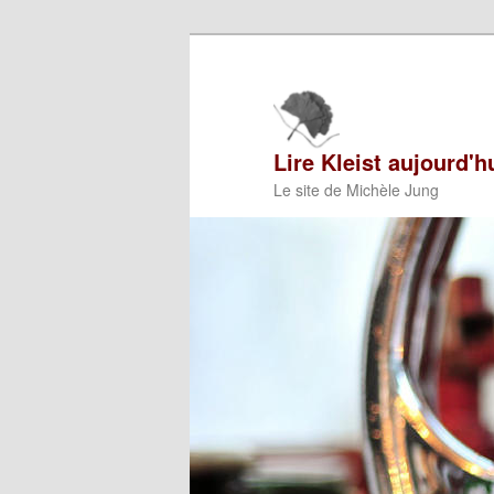
Aller
Aller
au
au
contenu
contenu
principal
secondaire
Lire Kleist aujourd'h
Le site de Michèle Jung