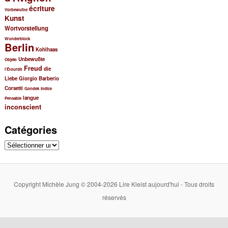
écriture
Vorbewußte
Kunst
Wortvorstellung
Wunderblock
Berlin
Kohlhaas
Unbewußte
Objekt
Freud
die
l’Étourdit
Liebe
Giorgio Barberio
Corsetti
Gondek
Indice
langue
Pensable
inconscient
Catégories
Catégories
Copyright Michèle Jung © 2004-2026 Lire Kleist aujourd'hui - Tous droits
réservés