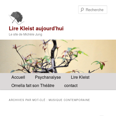
Aller
Aller
au
au
Rech
contenu
contenu
principal
secondaire
Lire Kleist aujourd'hui
Le site de Michèle Jung
Menu
Accueil
Psychanalyse
Lire Kleist
principal
Ornella fait son Théâtre
contact
ARCHIVES PAR MOT-CLÉ :
MUSIQUE CONTEMPORAINE