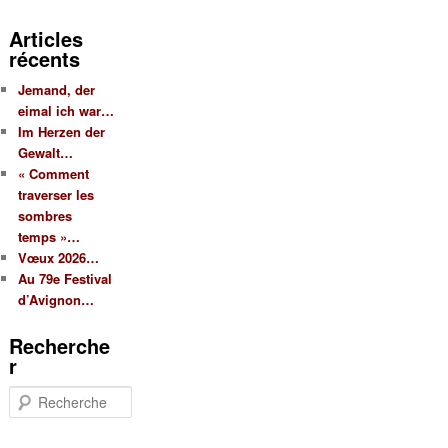
Articles
récents
Jemand, der
eimal ich war…
Im Herzen der
Gewalt…
« Comment
traverser les
sombres
temps »…
Vœux 2026…
Au 79e Festival
d’Avignon…
Recherche
r
R
e
c