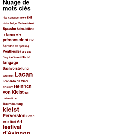
Nuage de
h
mots clés
e
r
exil
rêve
Conscient
mère
c
Isidor Sadger
Vanier-drüssel
h
Sprache
Schaubühne
e
la langue
wie
préconscient
Die
Sprache
die Spaltung
Penthesilea
als
das
refoulé
Ding
La Chose
langage
Sachvorstellung
Lacan
verdrängt
Leonardo da Vinci
Heinrich
structure
von Kleist
das
Unheimliche
Traumdeutung
kleist
Perversion
Covid
Art
19
le Réel
festival
d'Avignon